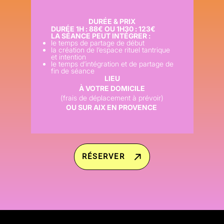
DURÉE & PRIX
DURÉE 1H : 88€ OU 1H30 : 123€
LA SÉANCE PEUT INTÉGRER :
le temps de partage de début
la création de l’espace rituel tantrique
et intention
le temps d’intégration et de partage de
fin de séance
LIEU
À VOTRE DOMICILE
(frais de déplacement à prévoir)
OU SUR AIX EN PROVENCE
RÉSERVER