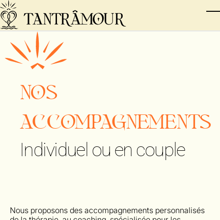
Skip to main content
T
NOS
ACCOMPAGNEMENTS
Individuel ou en couple
Nous proposons des accompagnements personnalisés
de la thérapie, au coaching, spécialisée pour les