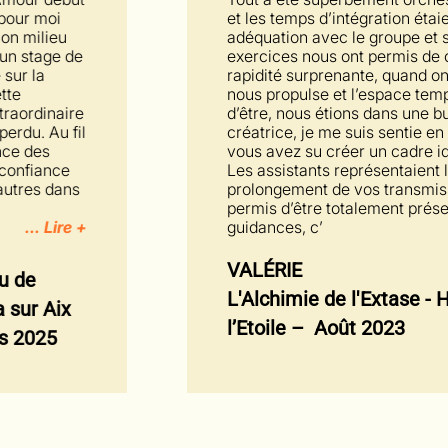
et les temps d’intégration étaient justes, en
adéquation avec le groupe et son potentiel. Les
exercices nous ont permis de cheminer avec une
rapidité surprenante, quand on est prêt, le Tantra
nous propulse et l’espace temps n’a plus lieu
d’être, nous étions dans une bulle d’énergie
créatrice, je me suis sentie en confiance totale,
vous avez su créer un cadre idéal à la pratique.
Les assistants représentaient le juste
prolongement de vos transmissions, et vous ont
permis d’être totalement présents pour les
guidances, c’
... Lire +
VALÉRIE
L'Alchimie de l'Extase - Hameau de
l’Etoile – Août 2023