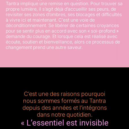
Tantra implique une remise en question. Pour trouver sa
propre lumière, il s’agit déjà d’accueillir ses peurs, de
revisiter ses zones d’ombres, ses blocages et difficultés
à vivre ici et maintenant. C'est une voie de
déconditionnement. Se libérer de certaines croyances
pour se sentir plus en accord avec son « soi-profond »
demande du courage. Et lorsque cela est réalisé avec
écoute, soutien et bienveillance, alors ce processus de
changement prend une autre saveur.
C’est une des raisons pourquoi
nous sommes formés au Tantra
depuis des années et l’intégrons
dans notre quotidien.
« L’essentiel est invisible