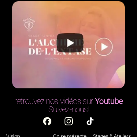
retrouvez nos vidéos sur
Youtube
Suivez-nous!
Vision
On se présente
Stages & Ateliers