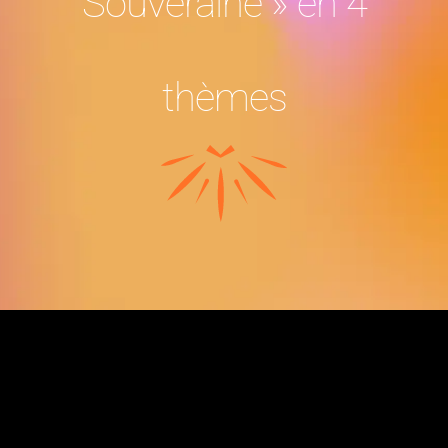
Souveraine » en 4
thèmes