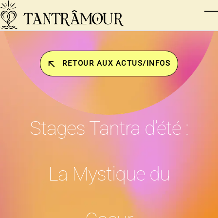
Skip to main content
T
RETOUR AUX ACTUS/INFOS
Stages Tantra d’été :
La Mystique du