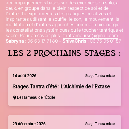
accompagnements basés sur des exercices en solo, à
deux, en groupe dans le plein respect de soi et de
l’autre. Tu expérimentes des pratiques créatives et
inspirantes utilisant le souffle, le son, le mouvement, la
méditation et d’autres approches comme la bioénergie,
les constellations systémiques ou le toucher tantrique et
sacré. Pour en savoir plus :
tantramoursc@gmail.com
Sabryna
: 06 63 17 71 80 –
ShivaChris
: 06 76 05 01 87
LES 2 PROCHAINS STAGES :
14 août 2026
Stage Tantra mixte
Stages Tantra d’été : L’Alchimie de l’Extase
Le Hameau de l’Étoile
29 décembre 2026
Stage Tantra mixte