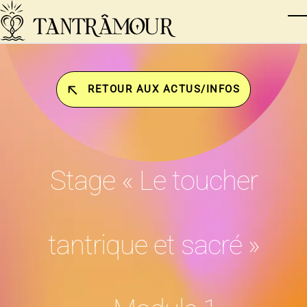
Skip to main content
T
RETOUR AUX ACTUS/INFOS
Stage « Le toucher
tantrique et sacré »