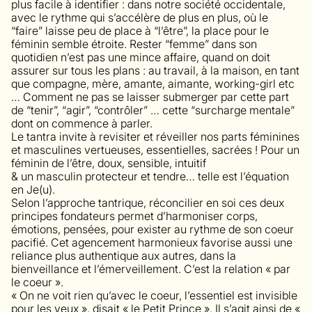
plus facile à identifier : dans notre société occidentale,
avec le rythme qui s’accélère de plus en plus, où le
“faire” laisse peu de place à “l’être”, la place pour le
féminin semble étroite. Rester “femme” dans son
quotidien n’est pas une mince affaire, quand on doit
assurer sur tous les plans : au travail, à la maison, en tant
que compagne, mère, amante, aimante, working-girl etc
… Comment ne pas se laisser submerger par cette part
de “tenir”, “agir”, “contrôler” … cette “surcharge mentale”
dont on commence à parler.
Le tantra invite à revisiter et réveiller nos parts féminines
et masculines vertueuses, essentielles, sacrées ! Pour un
féminin de l’être, doux, sensible, intuitif
& un masculin protecteur et tendre… telle est l’équation
en Je(u).
Selon l’approche tantrique, réconcilier en soi ces deux
principes fondateurs permet d’harmoniser corps,
émotions, pensées, pour exister au rythme de son coeur
pacifié. Cet agencement harmonieux favorise aussi une
reliance plus authentique aux autres, dans la
bienveillance et l’émerveillement. C’est la relation « par
le coeur ».
« On ne voit rien qu’avec le coeur, l’essentiel est invisible
pour les yeux », disait « le Petit Prince ». Il s’agit ainsi de «