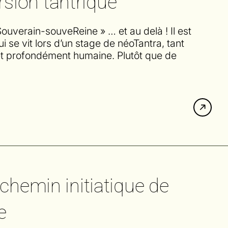
sion tantrique
Souverain-souveReine » … et au delà ! Il est
i se vit lors d’un stage de néoTantra, tant
le et profondément humaine. Plutôt que de
 chemin initiatique de
e